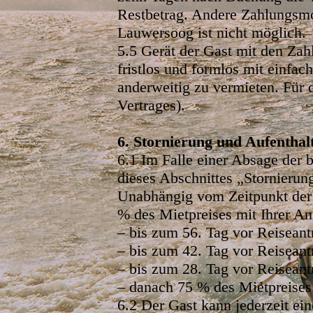
Restbetrag. Andere Zahlungsmo
Lauwersoog ist nicht möglich.
5.5 Gerät der Gast mit den Zahl
fristlos und formlos mit einfac
anderweitig zu vermieten. Für 
Vertrages).
6. Stornierung und Aufentha
6.1 Im Falle einer Absage der b
dieses Abschnittes „Stornierun
Unabhängig vom Zeitpunkt der 
% des Mietpreises mit Ihrer Anz
– bis zum 56. Tag vor Reiseantr
– bis zum 42. Tag vor Reiseant
– bis zum 28. Tag vor Reiseant
– danach 75 % des Mietpreises
6.2 Der Gast kann jederzeit ei