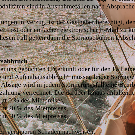
dalitäten sind in Ausnahmefällen nach Absprache
ungen in Verzug, ist der Gastgeber berechtigt, de
her Post oder einfacher elektronischer E-Mail zu k
diesen Fall gelten dann die Stornogebühren (Abschn
ltsabbruch
ei uns gebuchten Unterkunft oder für den Fall ei
g und Aufenthaltsabbruch“ müssen leider Stornoge
Absage wird in jedem Stornierungsfall eine Bearb
ahlung verrechnet. Die darüber hinaus anfallende 
itt 0 % des Mietpreises,
ritt 20 % des Mietpreises,
ritt 50 % des Mietpreises,
.
nen geringeren Schaden nachweisen.