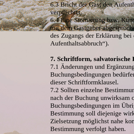
6.3 Bricht der Gast den Aufent
verpflichtet.
6.4 Eine Stornierung bzw. Künd
mit dem Gastgeber abgesproche
des Zugangs der Erklärung bei
Aufenthaltsabbruch“).
7. Schriftform, salvatorische 
7.1 Änderungen und Ergänzun
Buchungsbedingungen bedürfen 
dieser Schriftformklausel.
7.2 Sollten einzelne Bestimmu
nach der Buchung unwirksam od
Buchungsbedingungen im Übrigen
Bestimmung soll diejenige wirk
Zielsetzung möglichst nahe ko
Bestimmung verfolgt haben.