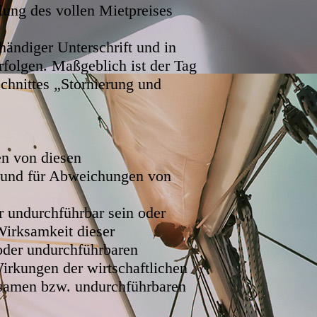
lung des vollen Mietpreises
händiger Unterschrift und in
folgen. Maßgeblich ist der Tag
chnittes „Stornierung und
n von diesen
g und für Abweichungen von
undurchführbar sein oder
Wirksamkeit dieser
der undurchführbaren
irkungen der wirtschaftlichen
samen bzw. undurchführbaren