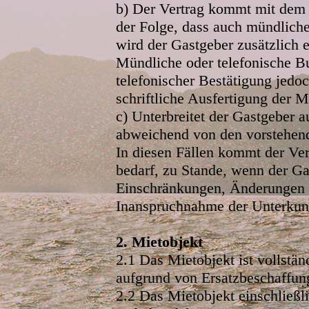
b) Der Vertrag kommt mit dem 
der Folge, dass auch mündliche
wird der Gastgeber zusätzlich e
Mündliche oder telefonische B
telefonischer Bestätigung jedo
schriftliche Ausfertigung der 
c) Unterbreitet der Gastgeber a
abweichend von den vorstehend
In diesen Fällen kommt der Ver
bedarf, zu Stande, wenn der Ga
Einschränkungen, Änderungen o
Inanspruchnahme der Unterkun
2. Mietobjekt
2.1 Das Mietobjekt ist vollstän
aufgrund von Ersatzbeschaffu
2.2 Das Mietobjekt einschließl