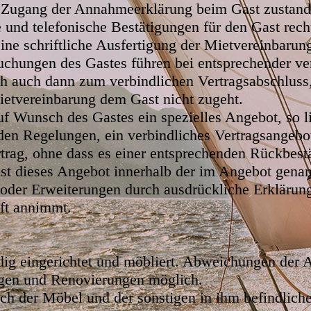
Zugang der Annahmeerklärung beim Gast zustande,
 und telefonische Bestätigungen für den Gast rech
ine schriftliche Ausfertigung der Mietvereinbarung
uchungen des Gastes führen bei entsprechender ver
ch auch dann zum verbindlichen Vertragsabschluss
Mietvereinbarung dem Gast nicht zugeht.
uf Wunsch des Gastes ein spezielles Angebot, so li
en Regelungen, ein verbindliches Vertragsangebot
trag, ohne dass es einer entsprechenden Rückbes
st dieses Angebot innerhalb der im Angebot genan
der Erweiterungen durch ausdrückliche Erklärun
ft annimmt.
dig eingerichtet und möbliert. Abweichungen der A
ngen und Renovierungen möglich.
ich der Möbel und der sonstigen in ihm befindlic