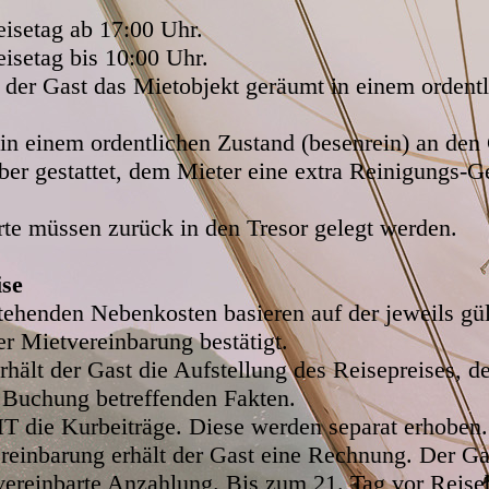
eisetag ab 17:00 Uhr.
eisetag bis 10:00 Uhr.
 der Gast das Mietobjekt geräumt in einem ordent
t in einem ordentlichen Zustand (besenrein) an de
ber gestattet, dem Mieter eine extra Reinigungs-
te müssen zurück in den Tresor gelegt werden.
ise
tehenden Nebenkosten basieren auf der jeweils gü
 Mietvereinbarung bestätigt.
rhält der Gast die Aufstellung des Reisepreises, 
 Buchung betreffenden Fakten.
T die Kurbeiträge. Diese werden separat erhoben.
einbarung erhält der Gast eine Rechnung. Der Gas
ereinbarte Anzahlung. Bis zum 21. Tag vor Reiseb