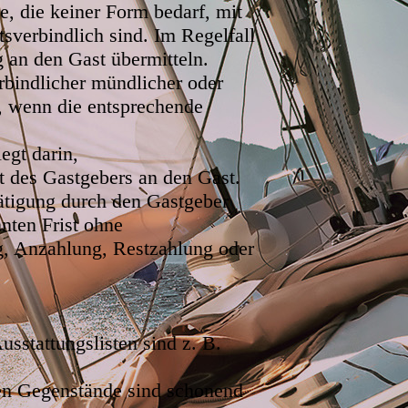
 die keiner Form bedarf, mit
tsverbindlich sind. Im Regelfall
 an den Gast übermitteln.
bindlicher mündlicher oder
, wenn die entsprechende
egt darin,
 des Gastgebers an den Gast.
tätigung durch den Gastgeber
nten Frist ohne
g, Anzahlung, Restzahlung oder
usstattungslisten sind z. B.
hen Gegenstände sind schonend