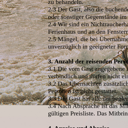
zu behandeln.
2.3 Der Gast, also die buchend
oder sonstiger Gegenstände im 
2.4 Wir sind ein Nichtrauche
Ferienhaus und an den Fenstern
2.5 Mängel, die bei Übernahme
unverzüglich in geeigneter Fo
3. Anzahl der reisenden Pers
3.1 Die vom Gast angegebene A
verbindlich und dürfen nicht e
3.2 Das Übernachten zusätzlich
Personen ist nicht gestattet.
3.3 Der Gast hat alle ihn begl
3.4 Nach Absprache ist das Mit
gültigen Preisliste. Das Mitbrin