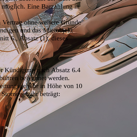
 möglich. Eine Barzahlung in
n Vertrag ohne weitere Gründe
ündigen und das Mietobjekt
itt 6., Absatz (1), dieses
ner Kündigung nach Absatz 6.4
bühren berechnet werden.
eitungsgebühr in Höhe von 10
Stornogebühr beträgt: