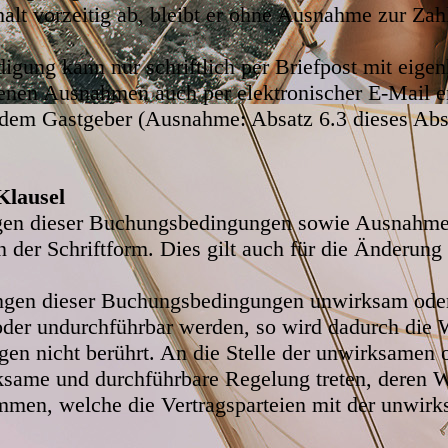
halt vorzeitig ab, bleibt er ohne Ausnahme zur Zah
igung kann nur schriftlich per Briefpost mit eigen
nen Ausnahmen auch per elektronischer E-Mail er
 dem Gastgeber (Ausnahme: Absatz 6.3 dieses Abs
Klausel
gen dieser Buchungsbedingungen sowie Ausnahme
der Schriftform. Dies gilt auch für die Änderun
ngen dieser Buchungsbedingungen unwirksam oder 
er undurchführbar werden, so wird dadurch die 
 nicht berührt. An die Stelle der unwirksamen o
same und durchführbare Regelung treten, deren W
mmen, welche die Vertragsparteien mit der unwirk