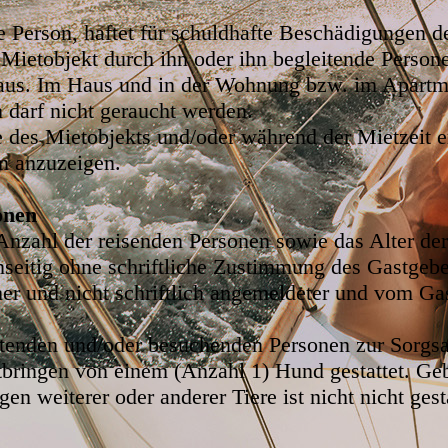
e Person, haftet für schuldhafte Beschädigungen d
Mietobjekt durch ihn oder ihn begleitende Person
rhaus. Im Haus und in der Wohnung bzw. im Apart
 darf nicht geraucht werden.
 des Mietobjekts und/oder während der Mietzeit e
rm anzuzeigen.
onen
nzahl der reisenden Personen sowie das Alter der
inseitig ohne schriftliche Zustimmung des Gastgeb
er und nicht schriftlich angemeldeter und vom Gast
eitenden und/oder besuchenden Personen zur Sorgs
bringen von einem (Anzahl 1) Hund gestattet. Gebü
gen weiterer oder anderer Tiere ist nicht nicht gesta