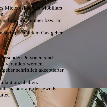
es Mietobjekts, des Mobiliars
en.
ment bzw. im Zimmer bzw. im
ntstehen, sind dem Gastgeber
 reisenden Personen sind
ers verändert werden.
geber schriftlich akzeptierter
amkeit anzuhalten.
hr basiert auf der jeweils
ttet.