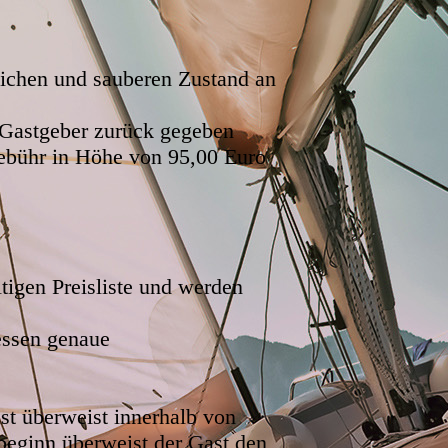
lichen und sauberen Zustand an
n Gastgeber zurück gegeben
Gebühr in Höhe von 95,00 Euro
ltigen Preisliste und werden
dessen genaue
t überweist innerhalb von
eginn überweist der Gast den