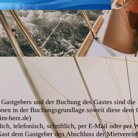
:
 Gastgebers und der Buchung des Gastes sind die
onen in der Buchungsgrundlage soweit diese dem 
im-herz.de)
ich, telefonisch, schriftlich, per E-Mail oder per W
Gast dem Gastgeber den Abschluss der Mietvereinb